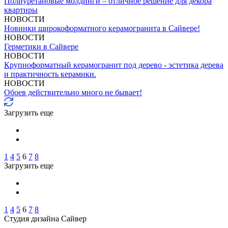
Полиуретановые молдинги – отличное решение для декора
квартиры
НОВОСТИ
Новинки широкоформатного керамогранита в Сайвере!
НОВОСТИ
Герметики в Сайвере
НОВОСТИ
Крупноформатный керамогранит под дерево - эстетика дерева
и практичность керамики.
НОВОСТИ
Обоев действительно много не бывает!
Загрузить еще
1
4
5
6
7
8
Загрузить еще
1
4
5
6
7
8
Студия дизайна Сайвер