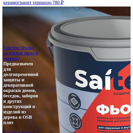
керамогранит терраццо 780 ₽
Сайтекс Фьорд
надёжная защита
дерева!
Предназначен
для
долговременной
защиты и
декоративной
окраски домов,
беседок, заборов
и других
конструкций и
изделий из
дерева и OSB
плит