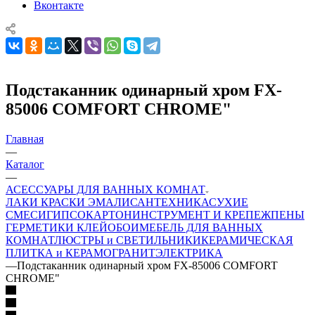
Вконтакте
Подстаканник одинарный хром FX-
85006 COMFORT CHROME"
Главная
—
Каталог
—
АСЕССУАРЫ ДЛЯ ВАННЫХ КОМНАТ
ЛАКИ КРАСКИ ЭМАЛИ
САНТЕХНИКА
СУХИЕ
СМЕСИ
ГИПСОКАРТОН
ИНСТРУМЕНТ И КРЕПЕЖ
ПЕНЫ
ГЕРМЕТИКИ КЛЕЙ
ОБОИ
МЕБЕЛЬ ДЛЯ ВАННЫХ
КОМНАТ
ЛЮСТРЫ и СВЕТИЛЬНИКИ
КЕРАМИЧЕСКАЯ
ПЛИТКА и КЕРАМОГРАНИТ
ЭЛЕКТРИКА
—
Подстаканник одинарный хром FX-85006 COMFORT
CHROME"