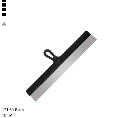
171.60
₽
/шт
195
₽