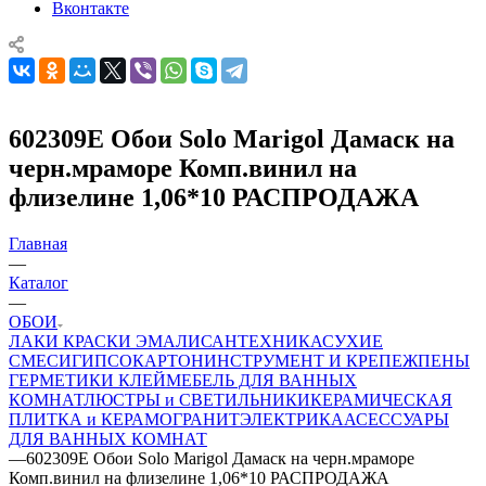
Вконтакте
602309Е Обои Solo Marigol Дамаск на
черн.мраморе Комп.винил на
флизелине 1,06*10 РАСПРОДАЖА
Главная
—
Каталог
—
ОБОИ
ЛАКИ КРАСКИ ЭМАЛИ
САНТЕХНИКА
СУХИЕ
СМЕСИ
ГИПСОКАРТОН
ИНСТРУМЕНТ И КРЕПЕЖ
ПЕНЫ
ГЕРМЕТИКИ КЛЕЙ
МЕБЕЛЬ ДЛЯ ВАННЫХ
КОМНАТ
ЛЮСТРЫ и СВЕТИЛЬНИКИ
КЕРАМИЧЕСКАЯ
ПЛИТКА и КЕРАМОГРАНИТ
ЭЛЕКТРИКА
АСЕССУАРЫ
ДЛЯ ВАННЫХ КОМНАТ
—
602309Е Обои Solo Marigol Дамаск на черн.мраморе
Комп.винил на флизелине 1,06*10 РАСПРОДАЖА