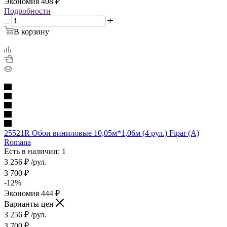
Экономия
408
₽
Подробности
В корзину
25521R Обои виниловые 10,05м*1,06м (4 рул.) Fipar (A)
Romana
Есть в наличии: 1
3 256
₽
/рул.
3 700
₽
-
12
%
Экономия
444
₽
Варианты цен
3 256
₽
/рул.
3 700
₽