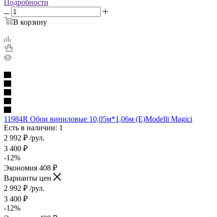
Подробности
В корзину
11984R Обои виниловые 10,05м*1,06м (Е)Modelli Magici
Есть в наличии: 1
2 992
₽
/рул.
3 400
₽
-
12
%
Экономия
408
₽
Варианты цен
2 992
₽
/рул.
3 400
₽
-
12
%