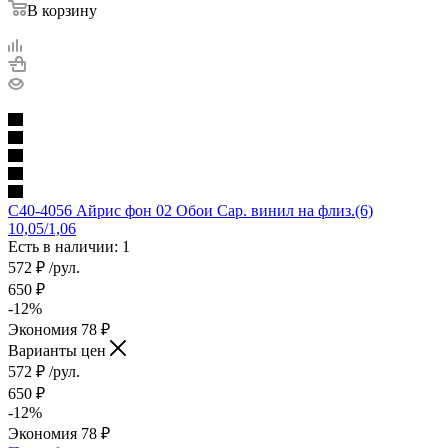
В корзину
С40-4056 Айрис фон 02 Обои Сар. винил на флиз.(6)
10,05/1,06
Есть в наличии: 1
572
₽
/рул.
650
₽
-
12
%
Экономия
78
₽
Варианты цен
572
₽
/рул.
650
₽
-
12
%
Экономия
78
₽