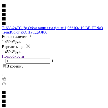
71683-24TC (8) Обои винил на флизе 1,06*10м 10 ВВ ГТ ФО
TrendColor РАСПРОДАЖА
Есть в наличии: 7
1 450
₽
/рул.
Варианты цен
1 450
₽
/рул.
Подробности
В корзину