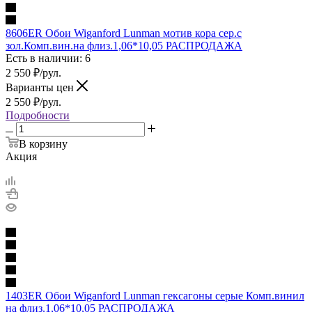
8606ER Обои Wiganford Lunman мотив кора сер.с
зол.Комп.вин.на флиз.1,06*10,05 РАСПРОДАЖА
Есть в наличии: 6
2 550
₽
/рул.
Варианты цен
2 550
₽
/рул.
Подробности
В корзину
Акция
1403ER Обои Wiganford Lunman гексагоны серые Комп.винил
на флиз.1,06*10,05 РАСПРОДАЖА