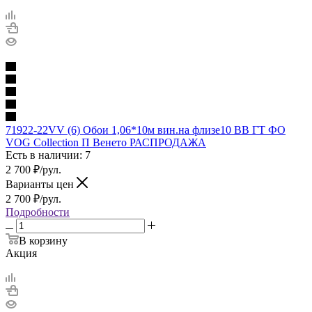
71922-22VV (6) Обои 1,06*10м вин.на флизе10 ВВ ГТ ФО
VOG Collection П Венето РАСПРОДАЖА
Есть в наличии: 7
2 700
₽
/рул.
Варианты цен
2 700
₽
/рул.
Подробности
В корзину
Акция