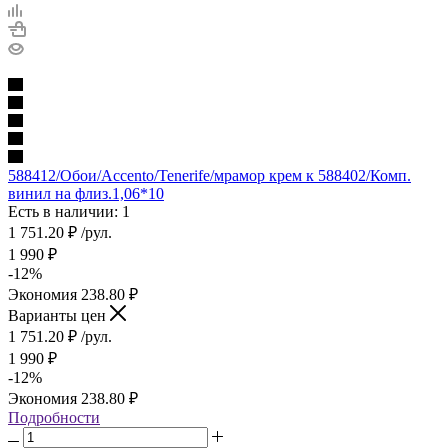
588412/Обои/Accento/Tenerife/мрамор крем к 588402/Комп.
винил на флиз.1,06*10
Есть в наличии: 1
1 751.20
₽
/рул.
1 990
₽
-
12
%
Экономия
238.80
₽
Варианты цен
1 751.20
₽
/рул.
1 990
₽
-
12
%
Экономия
238.80
₽
Подробности