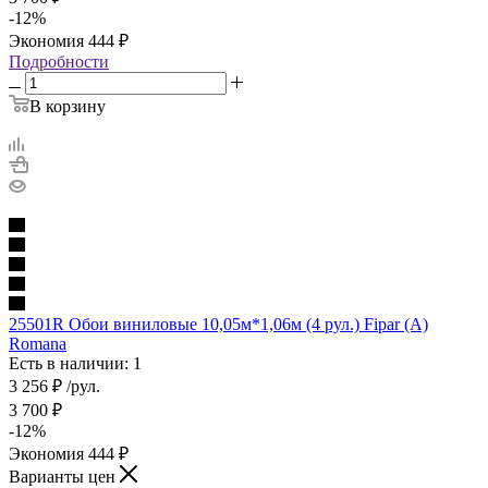
-
12
%
Экономия
444
₽
Подробности
В корзину
25501R Обои виниловые 10,05м*1,06м (4 рул.) Fipar (A)
Romana
Есть в наличии: 1
3 256
₽
/рул.
3 700
₽
-
12
%
Экономия
444
₽
Варианты цен