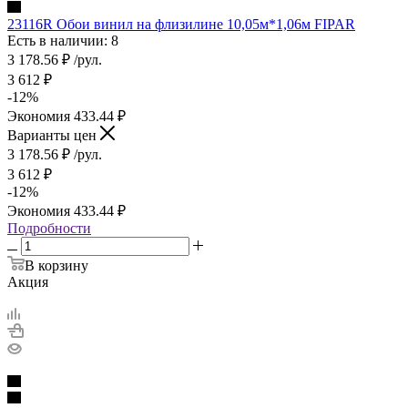
23116R Обои винил на флизилине 10,05м*1,06м FIPAR
Есть в наличии: 8
3 178.56
₽
/рул.
3 612
₽
-
12
%
Экономия
433.44
₽
Варианты цен
3 178.56
₽
/рул.
3 612
₽
-
12
%
Экономия
433.44
₽
Подробности
В корзину
Акция