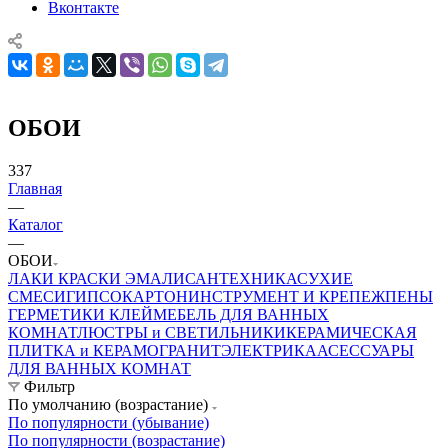
Вконтакте
ОБОИ
337
Главная
—
Каталог
—
ОБОИ
ЛАКИ КРАСКИ ЭМАЛИ
САНТЕХНИКА
СУХИЕ
СМЕСИ
ГИПСОКАРТОН
ИНСТРУМЕНТ И КРЕПЕЖ
ПЕНЫ
ГЕРМЕТИКИ КЛЕЙ
МЕБЕЛЬ ДЛЯ ВАННЫХ
КОМНАТ
ЛЮСТРЫ и СВЕТИЛЬНИКИ
КЕРАМИЧЕСКАЯ
ПЛИТКА и КЕРАМОГРАНИТ
ЭЛЕКТРИКА
АСЕССУАРЫ
ДЛЯ ВАННЫХ КОМНАТ
Фильтр
По умолчанию (возрастание)
По популярности (убывание)
По популярности (возрастание)