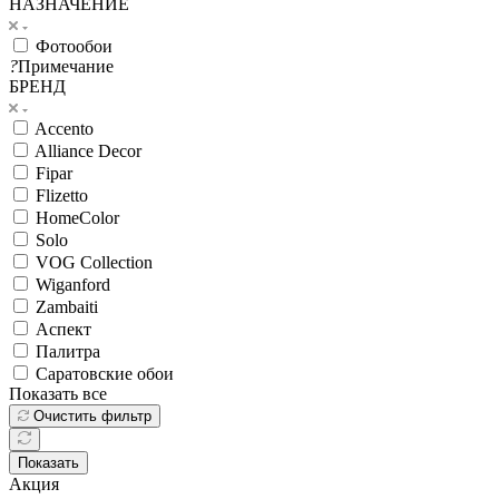
НАЗНАЧЕНИЕ
Фотообои
?
Примечание
БРЕНД
Accento
Alliance Decor
Fipar
Flizetto
HomeColor
Solo
VOG Collection
Wiganford
Zambaiti
Аспект
Палитра
Саратовские обои
Показать все
Очистить фильтр
Показать
Акция