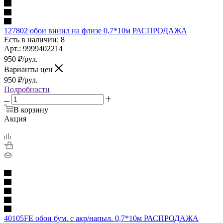
127802 обои винил на флизе 0,7*10м РАСПРОДАЖА
Есть в наличии: 8
Арт.: 9999402214
950
₽
/рул.
Варианты цен
950
₽
/рул.
Подробности
В корзину
Акция
40105FE обои бум. с акр/напыл. 0,7*10м РАСПРОДАЖА