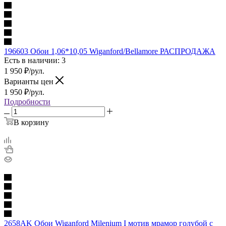
196603 Обои 1,06*10,05 Wiganford/Bellamore РАСПРОДАЖА
Есть в наличии: 3
1 950
₽
/рул.
Варианты цен
1 950
₽
/рул.
Подробности
В корзину
2658AK Обои Wiganford Milenium I мотив мрамор голубой с