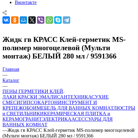
Вконтакте
Жидк гв КРАСС Клей-герметик MS-
полимер многоцелевой (Мульти
монтаж) БЕЛЫЙ 280 мл / 9591366
Главная
—
Каталог
—
ПЕНЫ ГЕРМЕТИКИ КЛЕЙ
ЛАКИ КРАСКИ ЭМАЛИ
САНТЕХНИКА
СУХИЕ
СМЕСИ
ГИПСОКАРТОН
ИНСТРУМЕНТ И
КРЕПЕЖ
ОБОИ
МЕБЕЛЬ ДЛЯ ВАННЫХ КОМНАТ
ЛЮСТРЫ
и СВЕТИЛЬНИКИ
КЕРАМИЧЕСКАЯ ПЛИТКА и
КЕРАМОГРАНИТ
ЭЛЕКТРИКА
АСЕССУАРЫ ДЛЯ
ВАННЫХ КОМНАТ
—
Жидк гв КРАСС Клей-герметик MS-полимер многоцелевой
(Мульти монтаж) БЕЛЫЙ 280 мл / 9591366