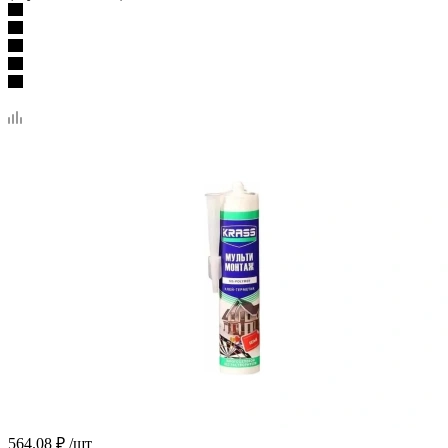
564.08
₽
/шт